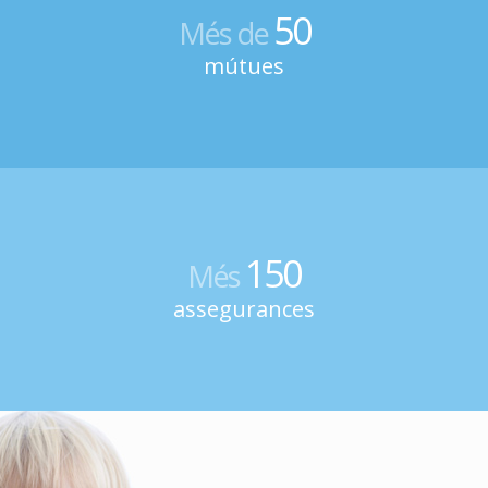
50
Més de
mútues
150
Més
assegurances