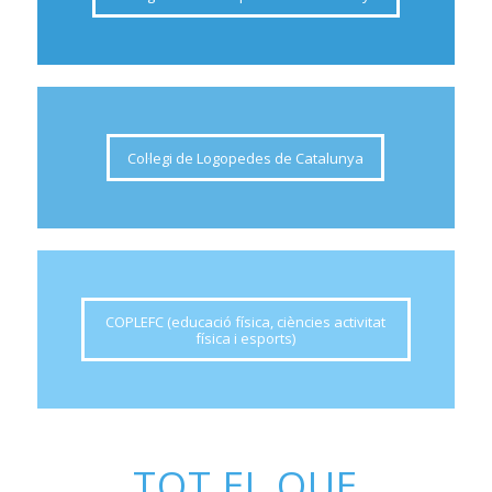
Col·legi de Logopedes de Catalunya
COPLEFC (educació física, ciències activitat
física i esports)
TOT EL QUE